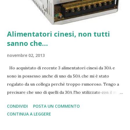
Alimentatori cinesi, non tutti
sanno che…
novembre 02, 2013
Ho acquistato di recente 3 alimentatori cinesi da 30A e
sono in possesso anche di uno da 50A che mi è stato
regalato da un collega perchè troppo rumoroso. Tengo a
precisare che uno di quelli da 30A l'ho utilizzato con il mio
Yaesu FT-920 in contest praticamente sotto pressione
CONDIVIDI
POSTA UN COMMENTO
continuamente senza che abbia fatto una piega, diventando
CONTINUA A LEGGERE
leggermente piu' di tiepido del normale dopo oltre 10 ore
di trasmissione e chiamate continue in contest. Verificando