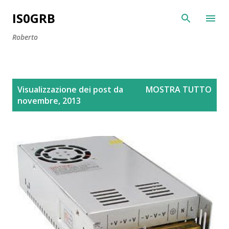
Passa ai contenuti principali
IS0GRB
Roberto
P
Visualizzazione dei post da
MOSTRA TUTTO
o
novembre, 2013
s
t