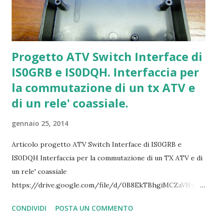
Progetto ATV Switch Interface di
IS0GRB e IS0DQH. Interfaccia per
la commutazione di un tx ATV e
di un rele' coassiale.
gennaio 25, 2014
Articolo progetto ATV Switch Interface di IS0GRB e
IS0DQH Interfaccia per la commutazione di un TX ATV e di
un rele' coassiale
https://drive.google.com/file/d/0B8EkTBhgiMCZaVNxeU
I0bGdaWjA Il PCB dell'interfaccia formato 1:1
CONDIVIDI
POSTA UN COMMENTO
https://drive.google.com/file/d/0B8EkTBhgiMCZWnFRV