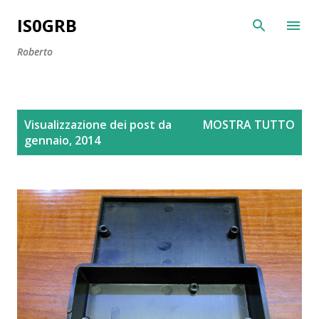
Passa ai contenuti principali
IS0GRB
Roberto
P
Visualizzazione dei post da
MOSTRA TUTTO
o
gennaio, 2014
s
t