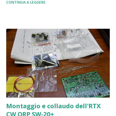
CONTINUA A LEGGERE
md0NkoyVzA Modifica v.1.0 ATV Switch Interface
(25/01/2014)
https://drive.google.com/file/d/0B8EkTBhgiMCZOVV2dE
1GYWp2Y0E
Montaggio e collaudo dell'RTX
CW QRP SW-20+