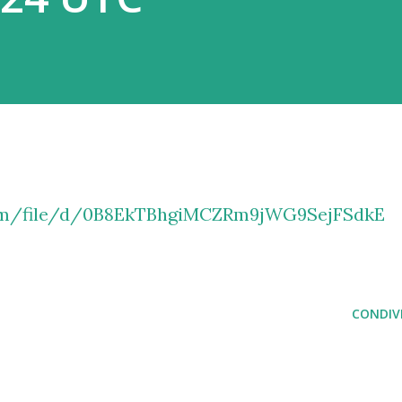
.com/file/d/0B8EkTBhgiMCZRm9jWG9SejFSdkE
CONDIVI