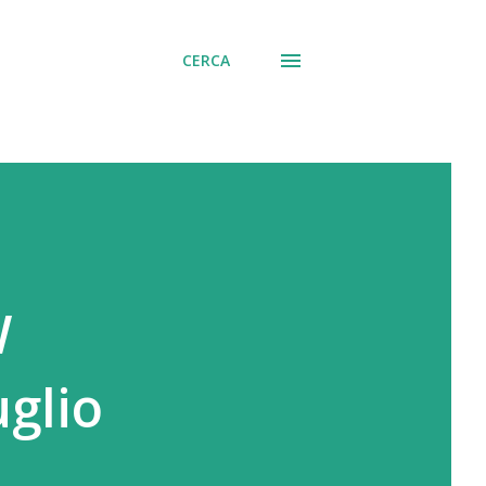
CERCA
W
glio