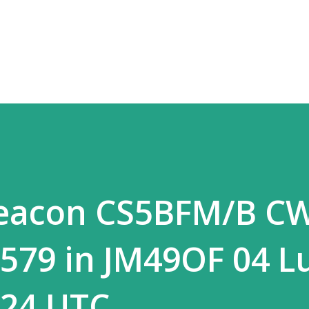
Passa ai contenuti principali
Beacon CS5BFM/B C
579 in JM49OF 04 Lu
:24 UTC