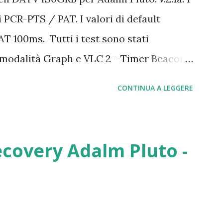
BS utilizza molta più CPU rispetto al
di PCR-PTS / PAT. I valori di default
gior parte del lavoro viene svolto dal
T 100ms. Tutti i test sono stati
da. 1. Prelevare il pacchetto con questo
n modalità Graph e VLC 2 - Timer Beacon
7-full_build-shared.7z “ d...
litare il timer del beacon DATV ed avere
CONTINUA A LEGGERE
- Risolto un problema di ritardo
tri da pagina web
ecovery Adalm Pluto -