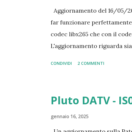
Aggiornamento del 16/05/2022
far funzionare perfettamente i
codec libx265 che con il cod
L'aggiornamento riguarda sia 
Come molti di voi sapranno 
CONDIVIDI
2 COMMENTI
possibile utilizzare il codec
dedicata che supporti tale c
aggiornare OBS per poter dis
Pluto DATV - IS
il video con una qualità ben 
l’utilizzo di questa modalità è
gennaio 16, 2025
performante, almeno con proc
Un aggiornamento sulla Patch