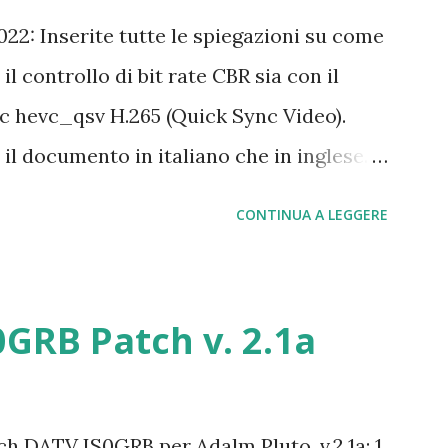
: Inserite tutte le spiegazioni su come
l controllo di bit rate CBR sia con il
ec hevc_qsv H.265 (Quick Sync Video).
il documento in italiano che in inglese.
con il programma OBS Studio non è
CONTINUA A LEGGERE
 H265 senza disporre di una scheda video
odec. Di seguito spiegherò come
porre del codec H265 e codificare quindi
0GRB Patch v. 2.1a
superiore rispetto al codec H264. Per
 suggerito l’utilizzo di un PC
essore I5 o superiori, in quanto in
 DATV IS0GRB per Adalm Pluto. v.2.1a: 1