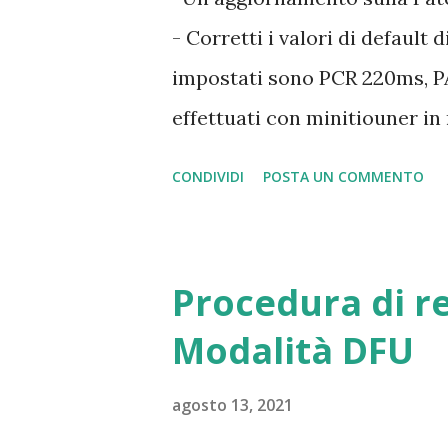
modalità H265 il programma O
- Corretti i valori di default 
normale, questo perchè la mag
impostati sono PCR 220ms, PA
software e non più dalla sche
effettuati con minitiouner i
nome ” ffmpeg-4.3.2-2021-02-2
DATV - Ora è possibile disabi
CONDIVIDI
POSTA UN COMMENTO
il PTT sempre ON all'avvio 3 
nell'applicazione dei parame
Procedura di r
Modalità DFU
agosto 13, 2021